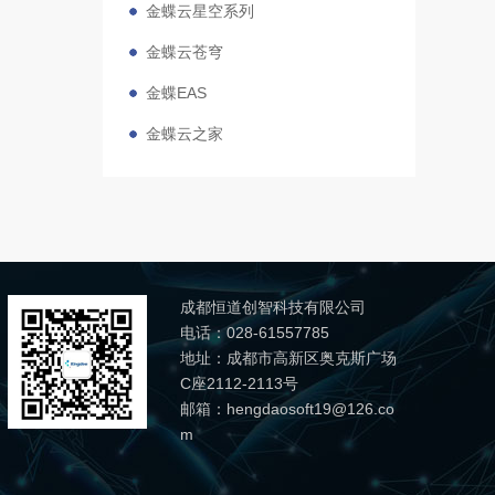
金蝶云星空系列
金蝶云苍穹
金蝶EAS
金蝶云之家
成都恒道创智科技有限公司
电话：028-61557785
地址：成都市高新区奥克斯广场
C座2112-2113号
邮箱：hengdaosoft19@126.co
m