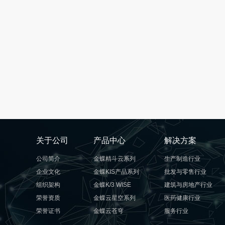
关于公司
产品中心
解决方案
公司简介
金蝶精斗云系列
生产制造行业
企业文化
金蝶KIS产品系列
批发与零售行业
组织架构
金蝶K/3 WISE
建筑与房地产行业
荣誉资质
金蝶云星空系列
医药健康行业
荣誉证书
金蝶云苍穹
服务行业