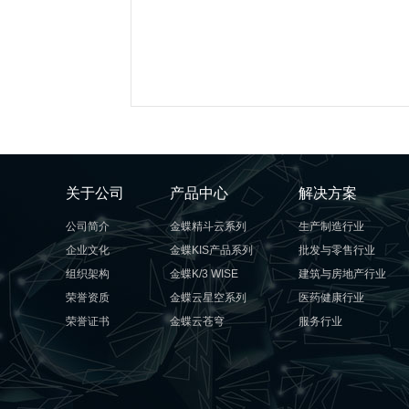
关于公司
产品中心
解决方案
公司简介
金蝶精斗云系列
生产制造行业
企业文化
金蝶KIS产品系列
批发与零售行业
组织架构
金蝶K/3 WISE
建筑与房地产行业
荣誉资质
金蝶云星空系列
医药健康行业
荣誉证书
金蝶云苍穹
服务行业